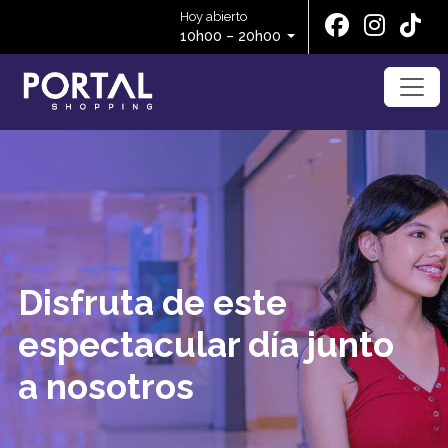
Hoy abierto
10h00 – 20h00
Disfruta de este
espectacular día junto
a nosotros