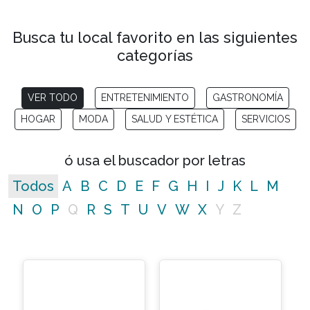
Busca tu local favorito en las siguientes
categorías
VER TODO
ENTRETENIMIENTO
GASTRONOMÍA
HOGAR
MODA
SALUD Y ESTÉTICA
SERVICIOS
ó usa el buscador por letras
Todos
A
B
C
D
E
F
G
H
I
J
K
L
M
N
O
P
Q
R
S
T
U
V
W
X
Y
Z
No matching entries