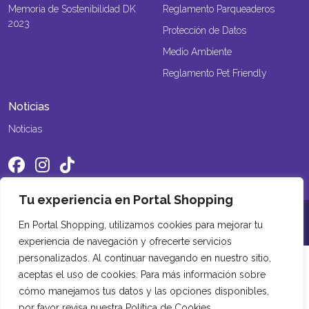
Memoria de Sostenibilidad DK
Reglamento Parqueaderos
2023
Protección de Datos
Medio Ambiente
Reglamento Pet Friendly
Noticias
Noticias
Tu experiencia en Portal Shopping
©2026 Portal Shopping. Todos los derechos reservados
En Portal Shopping, utilizamos cookies para mejorar tu
experiencia de navegación y ofrecerte servicios
personalizados. Al continuar navegando en nuestro sitio,
aceptas el uso de cookies. Para más información sobre
cómo manejamos tus datos y las opciones disponibles,
por favor revisa nuestra Política de Cookies.