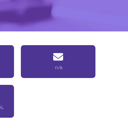
n/a
AL