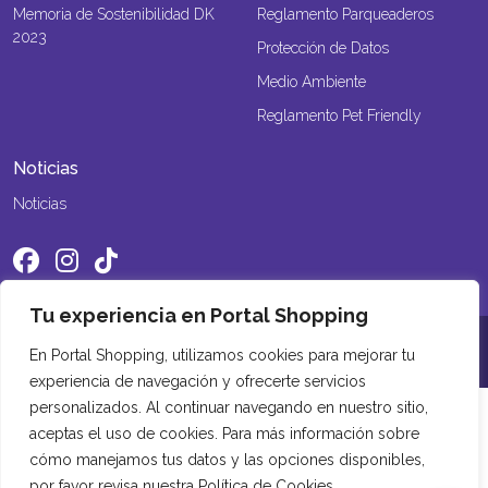
Memoria de Sostenibilidad DK
Reglamento Parqueaderos
2023
Protección de Datos
Medio Ambiente
Reglamento Pet Friendly
Noticias
Noticias
Tu experiencia en Portal Shopping
©2026 Portal Shopping. Todos los derechos reservados
En Portal Shopping, utilizamos cookies para mejorar tu
experiencia de navegación y ofrecerte servicios
personalizados. Al continuar navegando en nuestro sitio,
aceptas el uso de cookies. Para más información sobre
cómo manejamos tus datos y las opciones disponibles,
por favor revisa nuestra Política de Cookies.