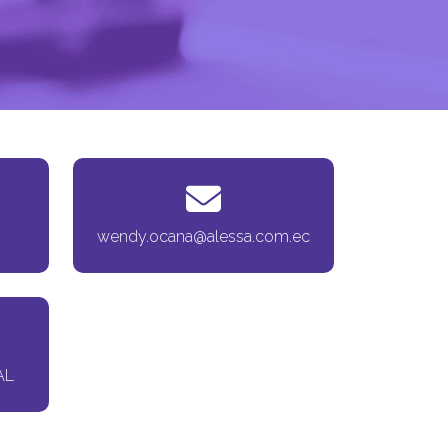
wendy.ocana@alessa.com.ec
AL