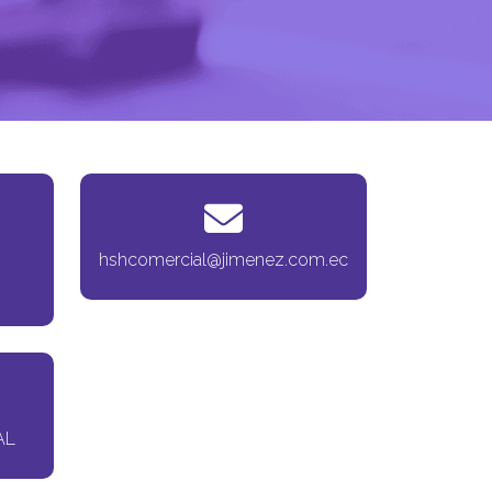
hshcomercial@jimenez.com.ec
AL