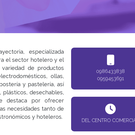
ectoria, especializada
a el sector hotelero y el
n variedad de productos
0986433838
electrodomésticos, ollas,
0959453691
postería y pastelería, así
, plásticos, desechables,
e destaca por ofrecer
 las necesidades tanto de
tronómicos y hoteleros.
DEL CENTRO COMERCI