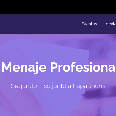
Eventos
Local
Menaje Profesiona
Segundo Piso junto a Papa Jhons