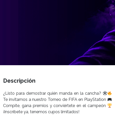
Descripción
¿Listo para demostrar quién manda en la cancha?
Te invitamos a nuestro Torneo de FIFA en PlayStation
Compite, gana premios y conviértete en el campeón
¡Inscríbete ya, tenemos cupos limitados!