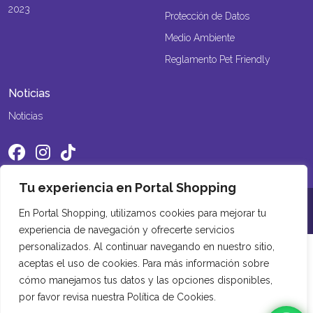
2023
Protección de Datos
Medio Ambiente
Reglamento Pet Friendly
Noticias
Noticias
Tu experiencia en Portal Shopping
©2026 Portal Shopping. Todos los derechos reservados
En Portal Shopping, utilizamos cookies para mejorar tu
experiencia de navegación y ofrecerte servicios
personalizados. Al continuar navegando en nuestro sitio,
aceptas el uso de cookies. Para más información sobre
cómo manejamos tus datos y las opciones disponibles,
por favor revisa nuestra Política de Cookies.